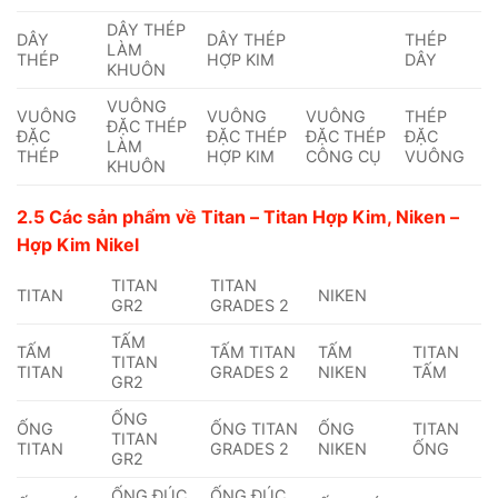
DÂY THÉP
DÂY
DÂY THÉP
THÉP
LÀM
THÉP
HỢP KIM
DÂY
KHUÔN
VUÔNG
VUÔNG
VUÔNG
VUÔNG
THÉP
ĐẶC THÉP
ĐẶC
ĐẶC THÉP
ĐẶC THÉP
ĐẶC
LÀM
THÉP
HỢP KIM
CÔNG CỤ
VUÔNG
KHUÔN
2.5 Các sản phẩm về Titan – Titan Hợp Kim, Niken –
Hợp Kim Nikel
TITAN
TITAN
TITAN
NIKEN
GR2
GRADES 2
TẤM
TẤM
TẤM TITAN
TẤM
TITAN
TITAN
TITAN
GRADES 2
NIKEN
TẤM
GR2
ỐNG
ỐNG
ỐNG TITAN
ỐNG
TITAN
TITAN
TITAN
GRADES 2
NIKEN
ỐNG
GR2
ỐNG ĐÚC
ỐNG ĐÚC