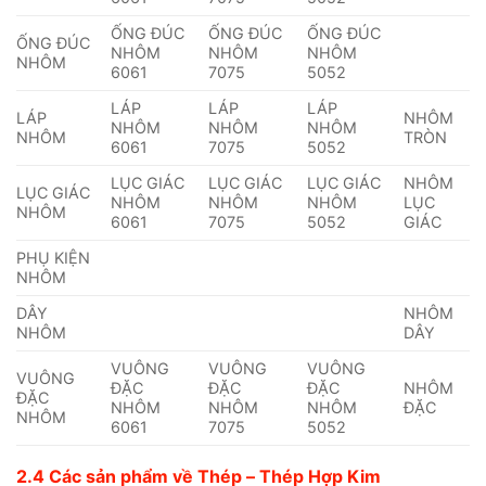
ỐNG ĐÚC
ỐNG ĐÚC
ỐNG ĐÚC
ỐNG ĐÚC
NHÔM
NHÔM
NHÔM
NHÔM
6061
7075
5052
LÁP
LÁP
LÁP
LÁP
NHÔM
NHÔM
NHÔM
NHÔM
NHÔM
TRÒN
6061
7075
5052
LỤC GIÁC
LỤC GIÁC
LỤC GIÁC
NHÔM
LỤC GIÁC
NHÔM
NHÔM
NHÔM
LỤC
NHÔM
6061
7075
5052
GIÁC
PHỤ KIỆN
NHÔM
DÂY
NHÔM
NHÔM
DÂY
VUÔNG
VUÔNG
VUÔNG
VUÔNG
ĐẶC
ĐẶC
ĐẶC
NHÔM
ĐẶC
NHÔM
NHÔM
NHÔM
ĐẶC
NHÔM
6061
7075
5052
2.4 Các sản phẩm về Thép – Thép Hợp Kim