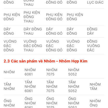
ĐỒNG
ĐỒNG
ĐỒNG ĐỎ
ĐỒNG
LỤC GIÁC
THAU
PHỤ KIỆN
PHỤ KIỆN
PHỤ KIỆN
PHỤ KIỆN
ĐỒNG
ĐỒNG
ĐỒNG ĐỎ
ĐỒNG
THAU
DÂY
DÂY ĐỒNG
DÂY
DÂY
ĐỒNG
ĐỒNG
THAU
ĐỒNG ĐỎ
ĐỒNG
DÂY
VUÔNG
VUÔNG
VUÔNG
VUÔNG
ĐỒNG
ĐẶC
ĐẶC ĐỒNG
ĐẶC
ĐẶC
VUÔNG
ĐỒNG
THAU
ĐỒNG ĐỎ
ĐỒNG
ĐĂC
2.3 Các sản phẩm về Nhôm – Nhôm Hợp Kim
NHÔM
NHÔM
NHÔM
NHÔM
6061
7075
5052
TẤM
TẤM
TẤM
TẤM
NHÔM
NHÔM
NHÔM
NHÔM
NHÔM
TẤM
6061
7075
5052
ỐNG
ỐNG
ỐNG
ỐNG
NHÔM
NHÔM
NHÔM
NHÔM
NHÔM
ỐNG
6061
7075
5052