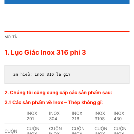
MÔ TẢ
1. Lục Giác Inox 316 phi 3
Tìm hiểu: 
Inox 316 là gì?
2. Chúng tôi cũng cung cấp các sản phẩm sau:
2.1 Các sản phẩm về Inox – Thép không gỉ:
INOX
INOX
INOX
INOX
INOX
201
304
316
310S
430
CUỘN
CUỘN
CUỘN
CUỘN
CUỘN
CUỘN
INOX
INOX
INOX
INOX
INOX