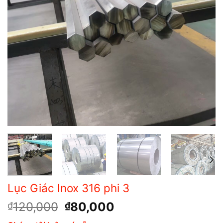
Lục Giác Inox 316 phi 3
Giá
Giá
120,000
80,000
₫
₫
gốc
hiện