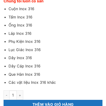
Chúng tôi luôn có sẵn
là:
tại
₫120,000.
là:
Cuộn Inox 316
₫80,000.
Tấm Inox 316
Ống Inox 316
Láp Inox 316
Phụ Kiện Inox 316
Lục Giác Inox 316
Dây Inox 316
Dây Cáp Inox 316
Que Hàn Inox 316
Các vật liệu Inox 316 khác
Lục Giác Inox 316 phi 3 số lượng
THÊM VÀO GIỎ HÀNG