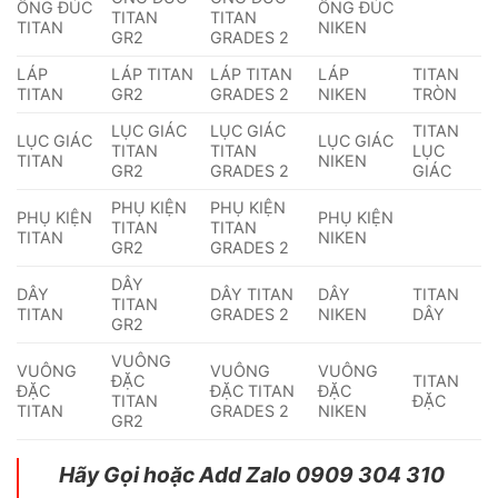
ỐNG ĐÚC
ỐNG ĐÚC
TITAN
TITAN
TITAN
NIKEN
GR2
GRADES 2
LÁP
LÁP TITAN
LÁP TITAN
LÁP
TITAN
TITAN
GR2
GRADES 2
NIKEN
TRÒN
LỤC GIÁC
LỤC GIÁC
TITAN
LỤC GIÁC
LỤC GIÁC
TITAN
TITAN
LỤC
TITAN
NIKEN
GR2
GRADES 2
GIÁC
PHỤ KIỆN
PHỤ KIỆN
PHỤ KIỆN
PHỤ KIỆN
TITAN
TITAN
TITAN
NIKEN
GR2
GRADES 2
DÂY
DÂY
DÂY TITAN
DÂY
TITAN
TITAN
TITAN
GRADES 2
NIKEN
DÂY
GR2
VUÔNG
VUÔNG
VUÔNG
VUÔNG
ĐẶC
TITAN
ĐẶC
ĐẶC TITAN
ĐẶC
TITAN
ĐẶC
TITAN
GRADES 2
NIKEN
GR2
Hãy Gọi hoặc Add Zalo 0909 304 310