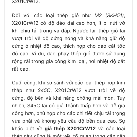
X201CrW12.
Đối với các loại thép gió như
M2 (SKH51)
,
X201CrW12 có độ dẻo dai cao hơn, ít bị nứt vỡ
khi chịu tải trọng va đập. Ngược lại, thép gió lại
vượt trội về độ cứng nóng và khả năng giữ độ
cứng ở nhiệt độ cao, thích hợp cho dao cắt tốc
độ cao. Ví dụ, dao phay thép gió được sử dụng
rộng rãi trong gia công kim loại, nơi nhiệt độ cắt
rất cao.
Cuối cùng, khi so sánh với các loại thép hợp kim
thấp như
S45C
, X201CrW12 vượt trội về độ
cứng, độ bền và khả năng chống mài mòn. Tuy
nhiên, S45C lại có giá thành thấp hơn và dễ gia
công hơn, phù hợp cho các chi tiết chịu tải trọng
vừa phải và không yêu cầu độ bền quá cao. Sự
khác biệt về
giá thép X201CrW12
và các loại
thép này cũng là một yếu tố quan trọng cần cân