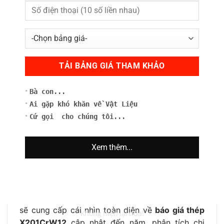
Bà con...
Ai gặp khó khăn về Vật Liệu
Cứ gọi cho chúng tôi...
Xem thêm...
Không hiện lại nữa!
Nắm bắt biến động
Giá Thép X201CrW12
là yếu
tố then chốt giúp các nhà thầu, kỹ sư và doanh
nghiệp tối ưu chi phí và lập kế hoạch sản xuất
hiệu quả. Bài viết này, thuộc chuyên mục
Thép
,
sẽ cung cấp cái nhìn toàn diện về
báo giá thép
X201CrW12
cập nhật đến năm, phân tích chi