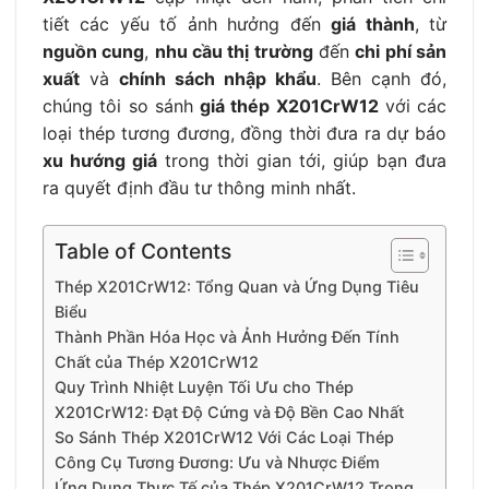
tiết các yếu tố ảnh hưởng đến
giá thành
, từ
nguồn cung
,
nhu cầu thị trường
đến
chi phí sản
xuất
và
chính sách nhập khẩu
. Bên cạnh đó,
chúng tôi so sánh
giá thép X201CrW12
với các
loại thép tương đương, đồng thời đưa ra dự báo
xu hướng giá
trong thời gian tới, giúp bạn đưa
ra quyết định đầu tư thông minh nhất.
Table of Contents
Thép X201CrW12: Tổng Quan và Ứng Dụng Tiêu
Biểu
Thành Phần Hóa Học và Ảnh Hưởng Đến Tính
Chất của Thép X201CrW12
Quy Trình Nhiệt Luyện Tối Ưu cho Thép
X201CrW12: Đạt Độ Cứng và Độ Bền Cao Nhất
So Sánh Thép X201CrW12 Với Các Loại Thép
Công Cụ Tương Đương: Ưu và Nhược Điểm
Ứng Dụng Thực Tế của Thép X201CrW12 Trong