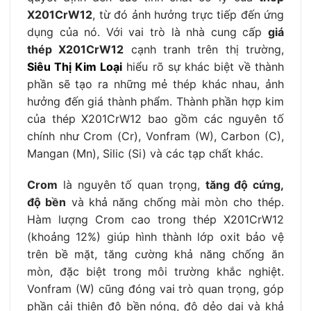
X201CrW12
, từ đó ảnh hưởng trực tiếp đến ứng
dụng của nó. Với vai trò là nhà cung cấp
giá
thép X201CrW12
cạnh tranh trên thị trường,
Siêu Thị Kim Loại
hiểu rõ sự khác biệt về thành
phần sẽ tạo ra những mẻ thép khác nhau, ảnh
hưởng đến giá thành phẩm. Thành phần hợp kim
của thép X201CrW12 bao gồm các nguyên tố
chính như Crom (Cr), Vonfram (W), Carbon (C),
Mangan (Mn), Silic (Si) và các tạp chất khác.
Crom
là nguyên tố quan trọng,
tăng độ cứng,
độ bền
và khả năng chống mài mòn cho thép.
Hàm lượng Crom cao trong thép X201CrW12
(khoảng 12%) giúp hình thành lớp oxit bảo vệ
trên bề mặt, tăng cường khả năng chống ăn
mòn, đặc biệt trong môi trường khắc nghiệt.
Vonfram (W) cũng đóng vai trò quan trọng, góp
phần cải thiện độ bền nóng, độ dẻo dai và khả