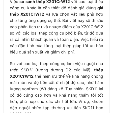
Việc
so sánh thép X201CrW12
với các loại thép
công cụ khác là cần thiết để đánh giá đúng
giá
thép X201CrW12
và lựa chọn vật liệu phù hợp
cho từng ứng dụng cụ thể. Bài viết này sẽ đi sâu
vào phân tích ưu và nhược điểm của X201CrW12
so với các loại thép công cụ phổ biến, từ đó đưa
ra cái nhìn khách quan và toàn diện. Việc hiểu rõ
các đặc tính của từng loại thép giúp tối ưu hóa
hiệu quả sản xuất và giảm chi phí.
So với các loại thép công cụ làm việc nguội như
thép SKD11
(tương đương D2 của Mỹ),
thép
X201CrW12
thể hiện ưu thế về khả năng chống
mài mòn và độ bền cắt ở nhiệt độ cao, nhờ hàm
lượng vonfram (W) đáng kể. Tuy nhiên, SKD11 lại
có độ cứng cao hơn và khả năng thấm tôi tốt
hơn, phù hợp cho các chi tiết lớn. Ví dụ, khuôn
dập nguội phức tạp thường ưu tiên SKD11 hơn