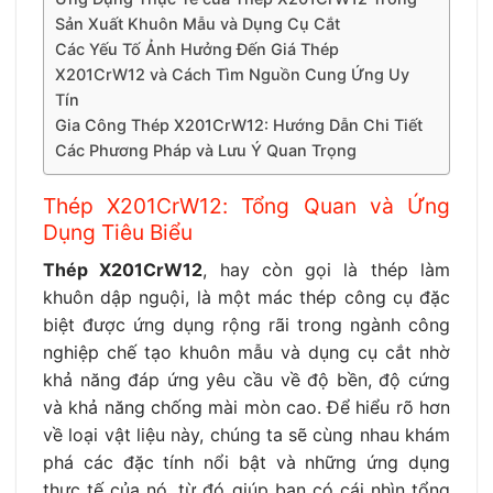
Sản Xuất Khuôn Mẫu và Dụng Cụ Cắt
Các Yếu Tố Ảnh Hưởng Đến Giá Thép
X201CrW12 và Cách Tìm Nguồn Cung Ứng Uy
Tín
Gia Công Thép X201CrW12: Hướng Dẫn Chi Tiết
Các Phương Pháp và Lưu Ý Quan Trọng
Thép X201CrW12: Tổng Quan và Ứng
Dụng Tiêu Biểu
Thép X201CrW12
, hay còn gọi là thép làm
khuôn dập nguội, là một mác thép công cụ đặc
biệt được ứng dụng rộng rãi trong ngành công
nghiệp chế tạo khuôn mẫu và dụng cụ cắt nhờ
khả năng đáp ứng yêu cầu về độ bền, độ cứng
và khả năng chống mài mòn cao. Để hiểu rõ hơn
về loại vật liệu này, chúng ta sẽ cùng nhau khám
phá các đặc tính nổi bật và những ứng dụng
thực tế của nó, từ đó giúp bạn có cái nhìn tổng