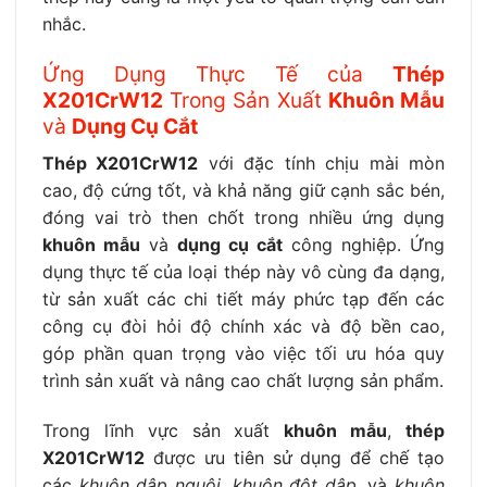
nhắc.
Ứng Dụng Thực Tế của
Thép
X201CrW12
Trong Sản Xuất
Khuôn Mẫu
và
Dụng Cụ Cắt
Thép X201CrW12
với đặc tính chịu mài mòn
cao, độ cứng tốt, và khả năng giữ cạnh sắc bén,
đóng vai trò then chốt trong nhiều ứng dụng
khuôn mẫu
và
dụng cụ cắt
công nghiệp. Ứng
dụng thực tế của loại thép này vô cùng đa dạng,
từ sản xuất các chi tiết máy phức tạp đến các
công cụ đòi hỏi độ chính xác và độ bền cao,
góp phần quan trọng vào việc tối ưu hóa quy
trình sản xuất và nâng cao chất lượng sản phẩm.
Trong lĩnh vực sản xuất
khuôn mẫu
,
thép
X201CrW12
được ưu tiên sử dụng để chế tạo
các
khuôn dập nguội
,
khuôn đột dập
, và
khuôn