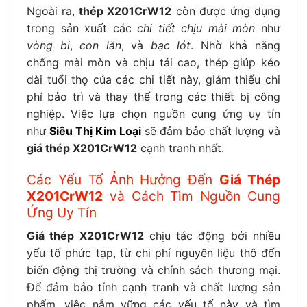
Ngoài ra,
thép X201CrW12
còn được ứng dụng
trong sản xuất các
chi tiết chịu mài mòn
như
vòng bi
,
con lăn
, và
bạc lót
. Nhờ khả năng
chống mài mòn và chịu tải cao, thép giúp kéo
dài tuổi thọ của các chi tiết này, giảm thiểu chi
phí bảo trì và thay thế trong các thiết bị công
nghiệp. Việc lựa chọn nguồn cung ứng uy tín
như
Siêu Thị Kim Loại
sẽ đảm bảo chất lượng và
giá thép X201CrW12
cạnh tranh nhất.
Các Yếu Tố Ảnh Hưởng Đến
Giá Thép
X201CrW12
và Cách Tìm Nguồn Cung
Ứng Uy Tín
Giá thép X201CrW12
chịu tác động bởi nhiều
yếu tố phức tạp, từ chi phí nguyên liệu thô đến
biến động thị trường và chính sách thương mại.
Để đảm bảo tính cạnh tranh và chất lượng sản
phẩm, việc nắm vững các yếu tố này và tìm