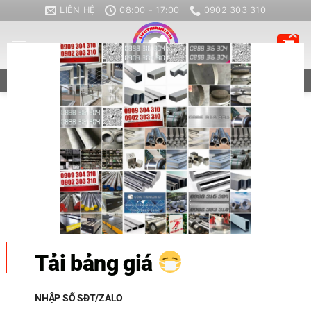
MO
Bỏ
LIÊN HỆ
08:00 - 17:00
0902 303 310
qua
nội
dung
ZALO
CALL
THÉP
Giá Thép X201CrW12: Bảng Báo
Tải bảng giá
Giá, Mua Ở Đâu Tốt Nhất?
NHẬP SỐ SĐT/ZALO
11
Th6