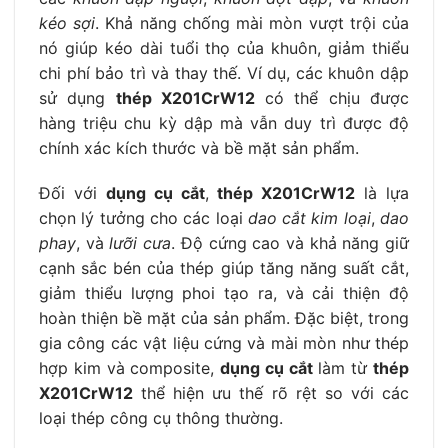
kéo sợi
. Khả năng chống mài mòn vượt trội của
nó giúp kéo dài tuổi thọ của khuôn, giảm thiểu
chi phí bảo trì và thay thế. Ví dụ, các khuôn dập
sử dụng
thép X201CrW12
có thể chịu được
hàng triệu chu kỳ dập mà vẫn duy trì được độ
chính xác kích thước và bề mặt sản phẩm.
Đối với
dụng cụ cắt
,
thép X201CrW12
là lựa
chọn lý tưởng cho các loại
dao cắt kim loại
,
dao
phay
, và
lưỡi cưa
. Độ cứng cao và khả năng giữ
cạnh sắc bén của thép giúp tăng năng suất cắt,
giảm thiểu lượng phoi tạo ra, và cải thiện độ
hoàn thiện bề mặt của sản phẩm. Đặc biệt, trong
gia công các vật liệu cứng và mài mòn như thép
hợp kim và composite,
dụng cụ cắt
làm từ
thép
X201CrW12
thể hiện ưu thế rõ rệt so với các
loại thép công cụ thông thường.