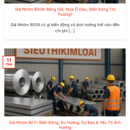
Giá Nhôm 8009: Bảng Giá, Mua Ở Đâu, Biến Động Thị
Trường?
Giá Nhôm 8009 có gì biến động và ảnh hưởng thế nào đến
chi phí [...]
11
Th6
Giá Nhôm 8011: Biến Động, Xu Hướng, Dự Báo & Yếu Tố Ảnh
Hưởng