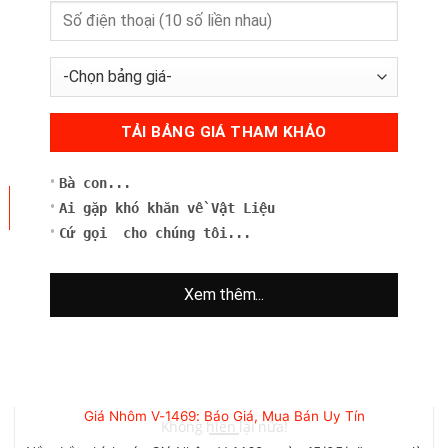
Giá Nhôm V-1461: Bảng Giá Mới Nhất, Mua Ở Đâu Rẻ, Ứng
Dụng
Giá Nhôm V-1461 là một yếu tố then chốt ảnh hưởng trực tiếp
đến chi [...]
Bà con...
11
Ai gặp khó khăn về Vật Liệu
Th6
Cứ gọi cho chúng tôi...
Xem thêm...
Giá Nhôm V-1469: Báo Giá, Mua Bán Uy Tín
Không hiện lại nữa!