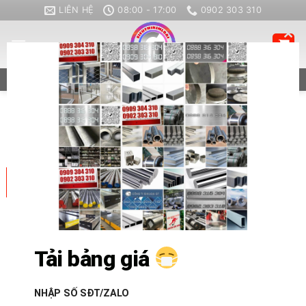
Bỏ
LIÊN HỆ
08:00 - 17:00
0902 303 310
qua
nội
CL
dung
TH
ZALO
CALL
MO
LƯU TRỮ DANH MỤC:
NHÔM
11
Th6
Tải bảng giá
NHẬP SỐ SĐT/ZALO