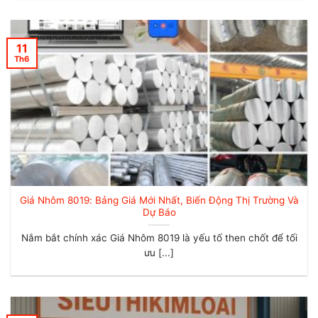
11
Th6
Giá Nhôm 8019: Bảng Giá Mới Nhất, Biến Động Thị Trường Và
Dự Báo
Nắm bắt chính xác Giá Nhôm 8019 là yếu tố then chốt để tối
ưu [...]