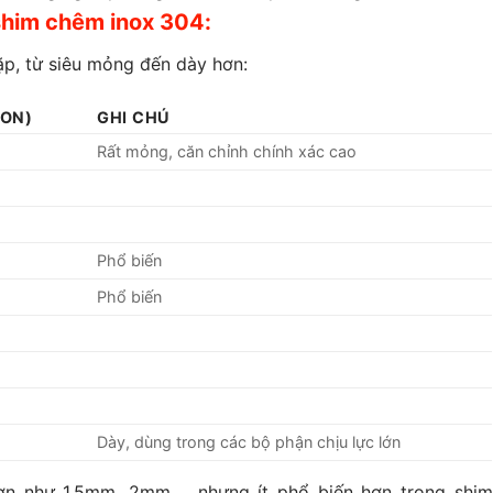
shim chêm inox 304:
ặp, từ siêu mỏng đến dày hơn:
RON)
GHI CHÚ
Rất mỏng, căn chỉnh chính xác cao
Phổ biến
Phổ biến
Dày, dùng trong các bộ phận chịu lực lớn
hơn như 1.5mm, 2mm,… nhưng ít phổ biến hơn trong shim