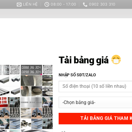
LIÊN HỆ
08:00 - 17:00
0902 303 310
Tìm
kiếm:
ÉP
TITAN
NIKEN
KHÁC
BẢNG GIÁ & LIÊN HỆ
Tải bảng giá
INOX
NHẬP SỐ SĐT/ZALO
Giải pháp căn chỉnh chính xác cho
ứng dụng máy móc!