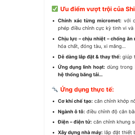
Ưu điểm vượt trội của Sh
Chính xác từng micromet:
với 
phép điều chỉnh cực kỳ tinh vi và
Chịu lực – chịu nhiệt – chống ăn
hóa chất, đóng tàu, xi măng…
Dễ dàng lắp đặt & thay thế:
giúp t
Ứng dụng linh hoạt:
dùng trong
hệ thống băng tải…
Ứng dụng thực tế:
Cơ khí chế tạo:
căn chỉnh khớp nố
Ngành ô tô:
điều chỉnh độ cân bằ
Điện – điện tử:
căn chỉnh khung sư
Xây dựng nhà máy:
lắp đặt thiết 