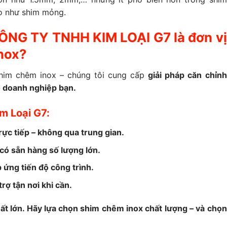
ao như shim mỏng.
CÔNG TY TNHH KIM LOẠI G7 là đơn vị
nox?
him chêm inox – chúng tôi cung cấp
giải pháp căn chỉnh
o doanh nghiệp bạn.
im Loại G7:
ực tiếp – không qua trung gian.
 có sẵn hàng số lượng lớn.
 ứng tiến độ công trình.
rợ tận nơi khi cần.
hất lớn. Hãy lựa chọn shim chêm inox chất lượng – và chọn