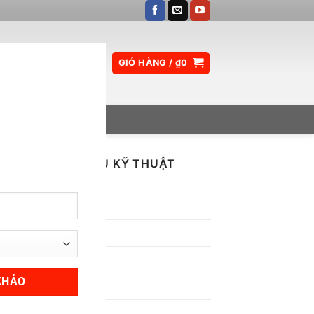
CLOSE
GIỎ HÀNG /
₫
0
THIS
MODULE
TÀI LIỆU KỸ THUẬT
Inox
Nhôm
Đồng
Thép
Titan