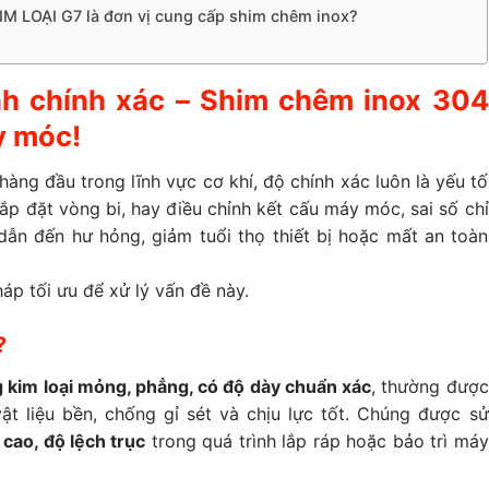
M LOẠI G7 là đơn vị cung cấp shim chêm inox?
nh chính xác – Shim chêm inox 304
y móc!
ng đầu trong lĩnh vực cơ khí, độ chính xác luôn là yếu tố
lắp đặt vòng bi, hay điều chỉnh kết cấu máy móc, sai số chỉ
dẫn đến hư hỏng, giảm tuổi thọ thiết bị hoặc mất an toàn
háp tối ưu để xử lý vấn đề này.
?
 kim loại mỏng, phẳng, có độ dày chuẩn xác
, thường được
ật liệu bền, chống gỉ sét và chịu lực tốt. Chúng được sử
cao, độ lệch trục
trong quá trình lắp ráp hoặc bảo trì máy