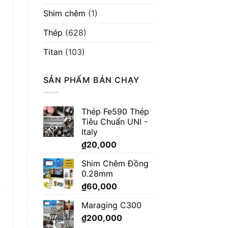
Shim chêm
(1)
Thép
(628)
Titan
(103)
SẢN PHẨM BÁN CHẠY
Thép Fe590 Thép
Tiêu Chuẩn UNI -
Italy
₫
20,000
Shim Chêm Đồng
0.28mm
₫
60,000
Maraging C300
₫
200,000