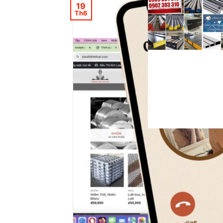
19
Th6