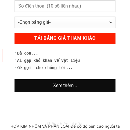
Hợp kim Nhôm – Magie
Hợp kim Nhôm – Magie Như đã thấy từ giản đồ pha Hợp kim
Nhôm [...]
04
Bà con...
Th12
Ai gặp khó khăn về Vật Liệu
Cứ gọi cho chúng tôi...
Xem thêm...
HỢP KIM NHÔM VÀ PHÂN LOẠI
Không hiện lại nữa!
HỢP KIM NHÔM VÀ PHÂN LOẠI Để có độ bền cao người ta