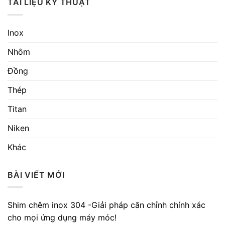
TÀI LIỆU KỸ THUẬT
Inox
Nhôm
Đồng
Thép
Titan
Niken
Khác
BÀI VIẾT MỚI
Shim chêm inox 304 -Giải pháp căn chỉnh chính xác
cho mọi ứng dụng máy móc!