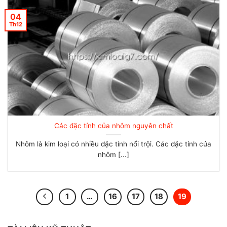
04
Th12
Các đặc tính của nhôm nguyên chất
Nhôm là kim loại có nhiều đặc tính nổi trội. Các đặc tính của
nhôm [...]
1
…
16
17
18
19