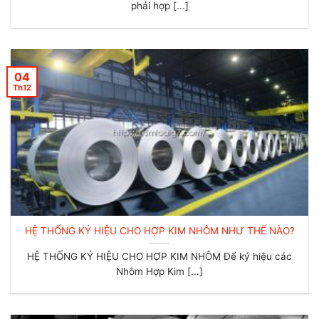
phải hợp [...]
04
Th12
HỆ THỐNG KÝ HIỆU CHO HỢP KIM NHÔM NHƯ THẾ NÀO?
HỆ THỐNG KÝ HIỆU CHO HỢP KIM NHÔM Để ký hiệu các
Nhôm Hợp Kim [...]