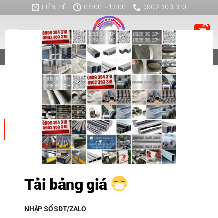
Bỏ
LIÊN HỆ
08:00 - 17:00
0902 303 310
qua
nội
CL
dung
TH
ZALO
CALL
MO
LƯU TRỮ DANH MỤC:
NHÔM
04
Th12
Tải bảng giá
NHẬP SỐ SĐT/ZALO