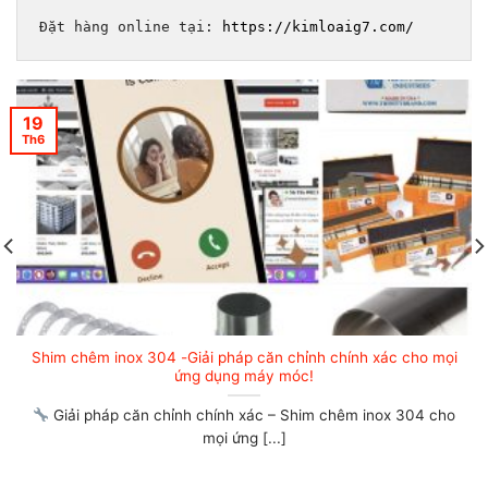
Đặt hàng online tại: 
https://kimloaig7.com/
19
Th6
Shim chêm inox – Giải pháp căn chỉnh chuyên nghiệp cho
doanh nghiệp cơ khí
SHIM CHÊM INOX – GIẢI PHÁP CĂN CHỈNH CHUYÊN NGHIỆP
CHO DOANH NGHIỆP CƠ KHÍ [...]