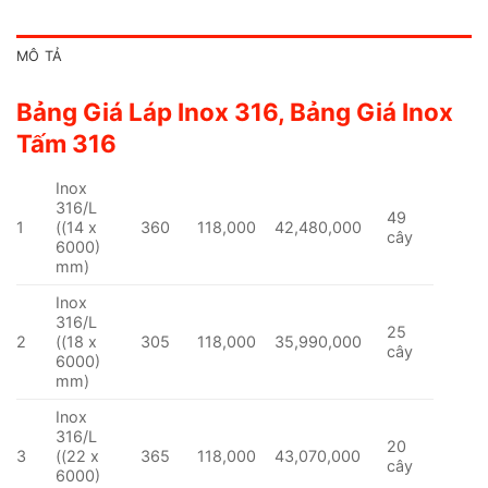
MÔ TẢ
Bảng Giá Láp Inox 316, Bảng Giá Inox
Tấm 316
Inox
316/L
49
1
((14 x
360
118,000
42,480,000
cây
6000)
mm)
Inox
316/L
25
2
((18 x
305
118,000
35,990,000
cây
6000)
mm)
Inox
316/L
20
3
((22 x
365
118,000
43,070,000
cây
6000)