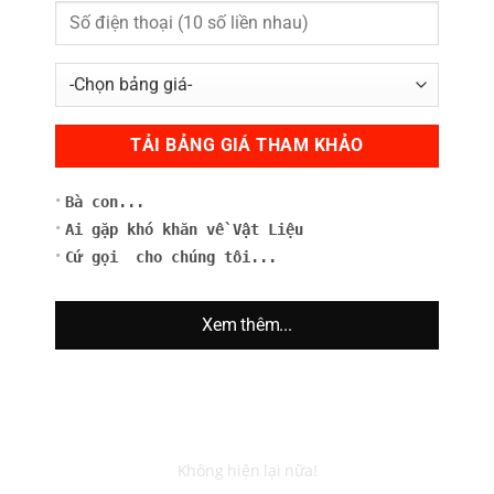
Bảng Giá Láp Inox 316, Bảng Giá Inox
Tấm 316
Bà con...
90,000
₫
Ai gặp khó khăn về Vật Liệu
Cứ gọi cho chúng tôi...
Bảng Giá Láp Inox 316
Bảng Giá Inox Tấm 316
Xem thêm...
Bảng Giá Láp Inox 316, Bảng Giá Inox Tấm 316 số lượng
THÊM VÀO GIỎ HÀNG
Không hiện lại nữa!