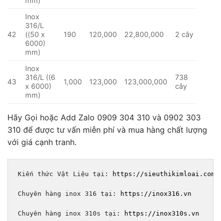
mm)
Inox
316/L
42
((50 x
190
120,000
22,800,000
2 cây
6000)
mm)
Inox
316/L ((6
738
43
1,000
123,000
123,000,000
x 6000)
cây
mm)
Hãy Gọi hoặc Add Zalo 0909 304 310 và 0902 303
310 để được tư vấn miễn phí và mua hàng chất lượng
với giá cạnh tranh.
Kiến thức Vật Liệu tại: 
https://sieuthikimloai.com/
Chuyên hàng inox 316 tại: 
https://inox316.vn
Chuyên hàng inox 310s tại: 
https://inox310s.vn