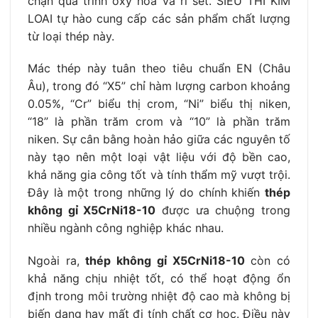
chặn quá trình oxy hóa và rỉ sét. SIEU THI KIM
LOAI tự hào cung cấp các sản phẩm chất lượng
từ loại thép này.
Mác thép này tuân theo tiêu chuẩn EN (Châu
Âu), trong đó “X5” chỉ hàm lượng carbon khoảng
0.05%, “Cr” biểu thị crom, “Ni” biểu thị niken,
“18” là phần trăm crom và “10” là phần trăm
niken. Sự cân bằng hoàn hảo giữa các nguyên tố
này tạo nên một loại vật liệu với độ bền cao,
khả năng gia công tốt và tính thẩm mỹ vượt trội.
Đây là một trong những lý do chính khiến
thép
không gỉ X5CrNi18-10
được ưa chuộng trong
nhiều ngành công nghiệp khác nhau.
Ngoài ra,
thép không gỉ X5CrNi18-10
còn có
khả năng chịu nhiệt tốt, có thể hoạt động ổn
định trong môi trường nhiệt độ cao mà không bị
biến dạng hay mất đi tính chất cơ học. Điều này