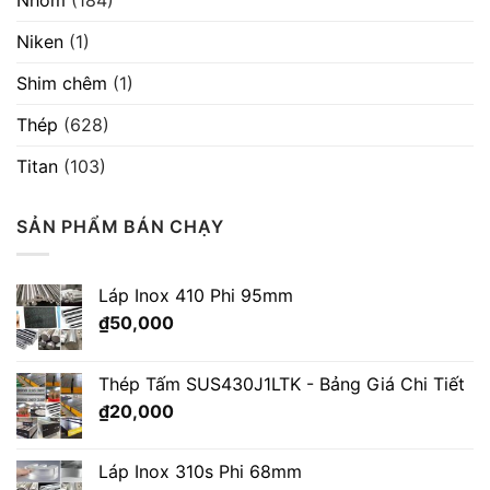
Nhôm
(184)
Niken
(1)
Shim chêm
(1)
Thép
(628)
Titan
(103)
SẢN PHẨM BÁN CHẠY
Láp Inox 410 Phi 95mm
₫
50,000
Thép Tấm SUS430J1LTK - Bảng Giá Chi Tiết
₫
20,000
Láp Inox 310s Phi 68mm