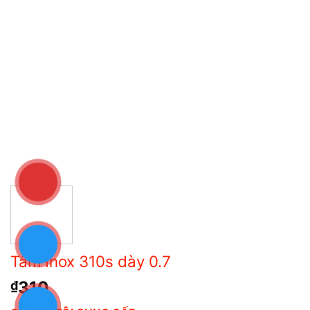
Tấm Inox 310s dày 0.7
310
₫