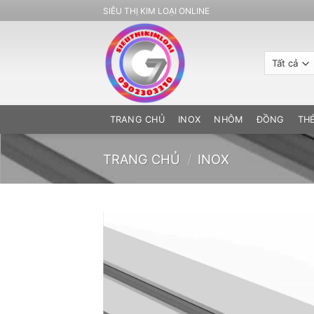
Bỏ
SIÊU THỊ KIM LOẠI ONLINE
qua
nội
dung
TRANG CHỦ
INOX
NHÔM
ĐỒNG
TH
TRANG CHỦ
/
INOX