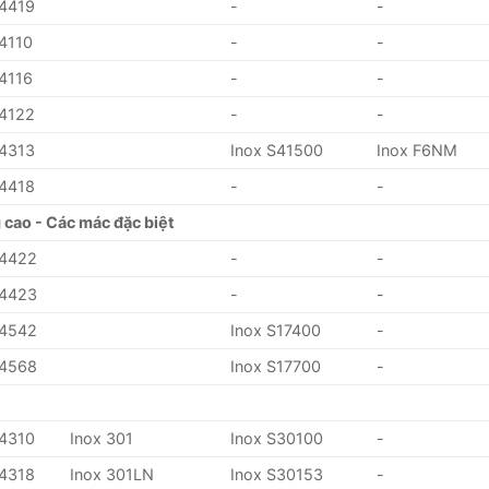
.4419
-
-
.4110
-
-
.4116
-
-
.4122
-
-
.4313
Inox S41500
Inox F6NM
.4418
-
-
 cao - Các mác đặc biệt
.4422
-
-
.4423
-
-
.4542
Inox S17400
-
.4568
Inox S17700
-
.4310
Inox 301
Inox S30100
-
.4318
Inox 301LN
Inox S30153
-