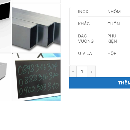
INOX
NHÔM
KHÁC
CUỘN
ĐẶC
PHỤ
VUÔNG
KIỆN
U V LA
HỘP
Inox Ống Vuông số lượng
THÊM