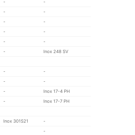
-
-
-
-
-
-
-
-
-
-
-
Inox 248 SV
-
-
-
-
-
Inox 17-4 PH
-
Inox 17-7 PH
Inox 301S21
-
-