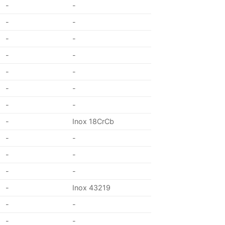
-
-
-
-
-
-
-
-
-
-
-
-
-
-
-
Inox 18CrCb
-
-
-
-
-
-
-
Inox 43219
-
-
-
-