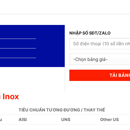
NHẬP SỐ SĐT/ZALO
 Inox
TIÊU CHUẨN TƯƠNG ĐƯƠNG / THAY THẾ
u
AISI
UNS
Other US