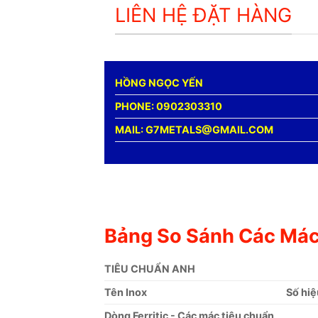
LIÊN HỆ ĐẶT HÀNG
HỒNG NGỌC YẾN
PHONE: 0902303310
MAIL: G7METALS@GMAIL.COM
Bảng So Sánh Các Mác
TIÊU CHUẨN ANH
Tên Inox
Số hiệ
Dòng Ferritic - Các mác tiêu chuẩn