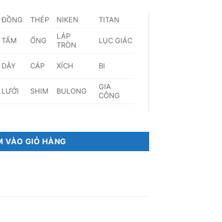
ĐỒNG
THÉP
NIKEN
TITAN
LÁP
TẤM
ỐNG
LỤC GIÁC
TRÒN
DÂY
CÁP
XÍCH
BI
GIA
LƯỚI
SHIM
BULONG
CÔNG
 VÀO GIỎ HÀNG