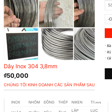
Dây Inox 304 3,8mm
50,000
₫
CHÚNG TÔI KINH DOANH CÁC SẢN PHẨM SAU
INOX
NHÔM
ĐỒNG
THÉP
NIKEN
TITAN
LÁP
LỤC