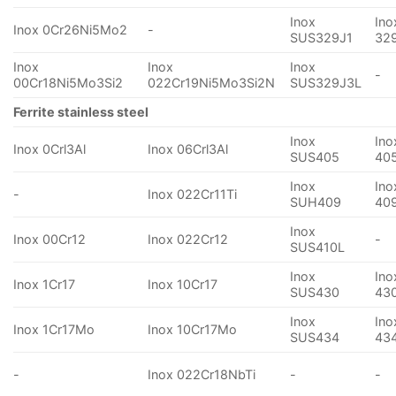
Inox
Ino
Inox 0Cr26Ni5Mo2
-
SUS329J1
32
Inox
Inox
Inox
-
00Cr18Ni5Mo3Si2
022Cr19Ni5Mo3Si2N
SUS329J3L
Ferrite stainless steel
Inox
Ino
Inox 0Crl3Al
Inox 06Crl3Al
SUS405
40
Inox
Ino
-
Inox 022Cr11Ti
SUH409
40
Inox
Inox 00Cr12
Inox 022Cr12
-
SUS410L
Inox
Ino
Inox 1Cr17
Inox 10Cr17
SUS430
43
Inox
Ino
Inox 1Cr17Mo
Inox 10Cr17Mo
SUS434
43
-
Inox 022Cr18NbTi
-
-