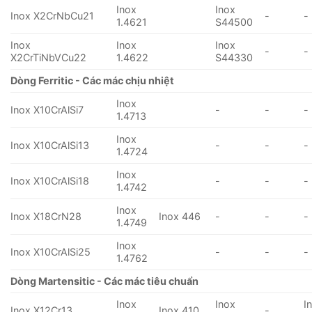
Inox
Inox
Inox X2CrNbCu21
-
-
1.4621
S44500
Inox
Inox
Inox
-
-
X2CrTiNbVCu22
1.4622
S44330
Dòng Ferritic - Các mác chịu nhiệt
Inox
Inox X10CrAlSi7
-
-
-
1.4713
Inox
Inox X10CrAlSi13
-
-
-
1.4724
Inox
Inox X10CrAlSi18
-
-
-
1.4742
Inox
Inox X18CrN28
Inox 446
-
-
-
1.4749
Inox
Inox X10CrAlSi25
-
-
-
1.4762
Dòng Martensitic - Các mác tiêu chuẩn
Inox
Inox
I
Inox X12Cr13
Inox 410
-