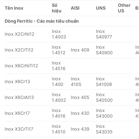
Số
Other
Tên Inox
AISI
UNS
B
hiệu
US
Dòng Ferritic - Các mác tiêu chuẩn
Inox
Inox
Inox X2CrNi12
1.4003
S40977
Inox
Inox
I
Inox X2CrTi12
Inox 409
1.4512
S40900
4
Inox
Inox X6CrNiTi12
1.4516
Inox
Inox
Inox
I
Inox X6Cr13
1.400
410S
S41008
4
Inox
Inox
I
Inox X6CrAl13
Inox 405
1.4002
S40500
4
Inox
Inox
I
Inox X6Cr17
Inox 430
1.4016
S43000
4
Inox
Inox
Inox X3CrTi17
Inox 439
1.4510
S43035