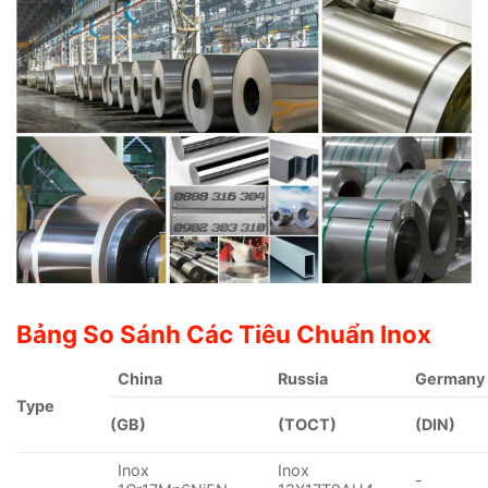
Bảng So Sánh Các Tiêu Chuẩn Inox
China
Russia
Germany
Type
(GB)
(TOCT)
(DIN)
Inox
Inox
-