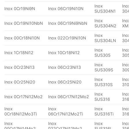
Inox
Ino
Inox 0Cr19Ni9N
Inox 06Cr19Ni10N
SUS304N1
30
Inox
Ino
Inox 0Cr19Ni10NbN
Inox 06Cr19Ni9NbN
SUS304N2
XM
Inox
Ino
Inox 00Cr18Ni10N
Inox 022Cr19Ni10N
SUS304LN
30
Inox
Ino
Inox 1Cr18Ni12
Inox 10Cr18Ni12
SUS305
30
Inox
Ino
Inox 0Cr23Ni13
Inox 06Cr23Ni13
SUS309S
30
Inox
Ino
Inox 0Cr25Ni20
Inox 06Cr25Ni20
SUS310S
31
Inox
Ino
Inox 0Cr17Ni12Mo2
Inox 06Cr17Ni12Mo2
SUS316
31
Inox
Inox
Inox
Ino
0Cr18Ni12Mo3Ti
06Cr17Ni12Mo2Ti
SUS316Ti
316
Inox
Inox
Inox
Ino
00Cr17Ni14Mo2
022Cr17Ni12Mo2
SUS316L
31