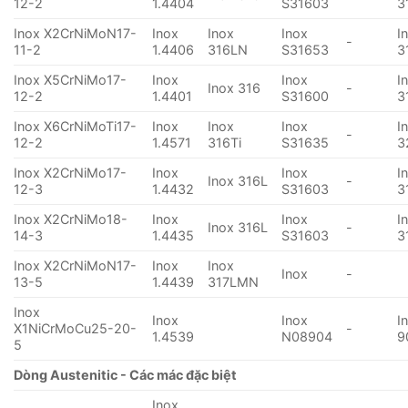
12-2
1.4404
S31603
3
Inox X2CrNiMoN17-
Inox
Inox
Inox
I
-
11-2
1.4406
316LN
S31653
3
Inox X5CrNiMo17-
Inox
Inox
I
Inox 316
-
12-2
1.4401
S31600
3
Inox X6CrNiMoTi17-
Inox
Inox
Inox
I
-
12-2
1.4571
316Ti
S31635
3
Inox X2CrNiMo17-
Inox
Inox
I
Inox 316L
-
12-3
1.4432
S31603
3
Inox X2CrNiMo18-
Inox
Inox
I
Inox 316L
-
14-3
1.4435
S31603
3
Inox X2CrNiMoN17-
Inox
Inox
Inox
-
13-5
1.4439
317LMN
Inox
Inox
Inox
I
X1NiCrMoCu25-20-
-
1.4539
N08904
9
5
Dòng Austenitic - Các mác đặc biệt
Inox