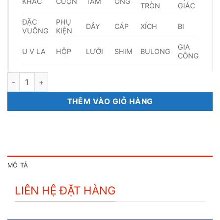
KHÁC
CUỘN
TẤM
ỐNG
TRÒN
GIÁC
ĐẶC
PHỤ
DÂY
CÁP
XÍCH
BI
VUÔNG
KIỆN
GIA
U V LA
HỘP
LƯỚI
SHIM
BULONG
CÔNG
Dây Inox 304 3,8mm số lượng
THÊM VÀO GIỎ HÀNG
MÔ TẢ
LIÊN HỆ ĐẶT HÀNG