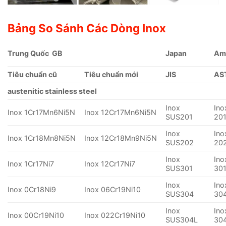
Bảng So Sánh Các Dòng Inox
Trung Quốc GB
Japan
Am
Tiêu chuẩn cũ
Tiêu chuẩn mới
JIS
AS
austenitic stainless steel
Inox
Ino
Inox 1Cr17Mn6Ni5N
Inox 12Cr17Mn6Ni5N
SUS201
20
Inox
Ino
Inox 1Cr18Mn8Ni5N
Inox 12Cr18Mn9Ni5N
SUS202
20
Inox
Ino
Inox 1Cr17Ni7
Inox 12Cr17Ni7
SUS301
30
Inox
Ino
Inox 0Cr18Ni9
Inox 06Cr19Ni10
SUS304
30
Inox
Ino
Inox 00Cr19Ni10
Inox 022Cr19Ni10
SUS304L
30