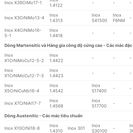
Inox X39CrMo17-1
-
-
-
1.4122
Inox
Inox
Inox
Inox X3CrNiMo13-4
-
1.4313
S41500
F6NM
Inox X4CrNiMo16-
Inox
-
-
-
5-1
1.4418
Dòng Martensitic và Hàng gia công độ cứng cao - Các mác đặc 
Inox
Inox
-
-
-
X1CrNiMoCu12-5-2
1.4422
Inox
Inox
-
-
-
X1CrNiMoCu12-7-3
1.4423
Inox
Inox
Inox
-
-
X5CrNiCuNb16-4
1.4542
S17400
Inox
Inox
Inox X7CrNiAl17-7
-
-
1.4568
S17700
Dòng Austenitic - Các mác tiêu chuẩn
Inox
Inox
I
Inox X10CrNi18-8
Inox 301
-
1.4310
S30100
3