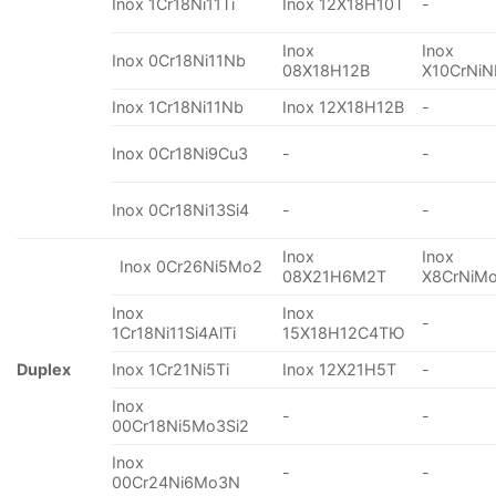
Inox 1Cr18Ni11Ti
Inox 12X18H10T
-
Inox
Inox
Inox 0Cr18Ni11Nb
08X18H12B
X10CrNiN
Inox 1Cr18Ni11Nb
Inox 12X18H12B
-
Inox 0Cr18Ni9Cu3
-
-
Inox 0Cr18Ni13Si4
-
-
Inox
Inox
Inox 0Cr26Ni5Mo2
08X21H6M2T
X8CrNiM
Inox
Inox
-
1Cr18Ni11Si4AlTi
15X18H12C4TЮ
Duplex
Inox 1Cr21Ni5Ti
Inox 12X21H5T
-
Inox
-
-
00Cr18Ni5Mo3Si2
Inox
-
-
00Cr24Ni6Mo3N