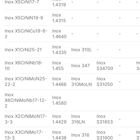
Inox X5CrNi17-7
-
-
-
-
1.4319
Inox
Inox X5CrNiN19-9
-
-
-
-
1.4315
Inox X5CrNiCu19-6-
Inox
-
-
-
-
2
1.4640
Inox
Inox X1CrNi25-21
Inox 310L
-
-
1.4335
Inox X6CrNiNb18-
Inox
Inox
I
Inox 347
-
10
1.455
S34700
3
Inox X1CrNiMoN25-
Inox
Inox
Inox
-
22-2
1.4466
310MoLN
S31050
Inox
Inox
X6CrNiMoNb17-12-
1.4580
2
Inox X2CrNiMoN17-
Inox
Inox
Inox
-
3-3
1.4429
316LN
S31653
Inox X3CrNiMo17-
Inox
Inox
I
Inox 316
-
13-3
1.4436
S31600
3