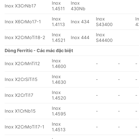
Inox
Inox
Inox X3CrNb17
1.4511
430Nb
Inox
Inox
I
Inox X6CrMo17-1
Inox 434
1.4113
S43400
4
Inox
Inox
Inox X2CrMoTi18-2
Inox 444
1.4521
S44400
Dòng Ferritic - Các mác đặc biệt
Inox
Inox X2CrMnTi12
-
-
-
1.4600
Inox
Inox X2CrSiTi15
-
-
-
1.4630
Inox
Inox X2CrTi17
-
-
-
1.4520
Inox
Inox X1CrNb15
-
-
-
1.4595
Inox
Inox X2CrMoTi17-1
-
-
-
1.4513