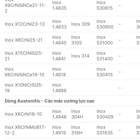
Inox
Inox
X9CrNiSiNCe21-11-
-
1.4835
S30815
2
Inox
Inox
I
Inox X12CrNi23-13
Inox 309
-
1.4833
S30900
3
Inox
Inox
Inox
I
Inox X8CrNi25-21
-
1.4845
310S
S31000
3
Inox X15CrNiSi25-
Inox
Inox
Inox 314
-
21
1.4841
S31400
Inox
Inox
Inox
-
X6CrNiSiNCe19-10
1.4818
S30415
Inox X10NiCrSi35-
Inox
-
19
1.4886
Dòng Austenitic - Các mác cường lực cao
Inox
Inox
Inox
I
Inox X6CrNi18-10
-
1.4948
304H
S30409
3
Inox X6CrNiMoB17-
Inox
Inox
Inox
I
-
12-2
1.4919
316H
S31635
3