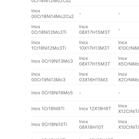
0Cr18Ni12Mo2Cu2
Inox
-
-
00Cr18Ni14Mo2Cu2
Inox
Inox
-
0Cr18Ni12Mo3Ti
08X17H15M3T
Inox
Inox
Inox
1Cr18Ni12Mo3Ti
10X17H13M3T
X10CrNiM
Inox
Inox
Inox 0Cr19Ni13Mo3
08X17H15M3T
X5CrNiMo
Inox
Inox
Inox
00Cr19Ni13Mo3
03X16H15M3
X2CrNiMo
Inox 0Cr18Ni16Mo5
-
-
Inox
Inox 1Cr18Ni9Ti
Inox 12X18H9T
X12CrNiTi
Inox
Inox
Inox 0Cr18Ni10Ti
08X18H10T
X10CrNiTi