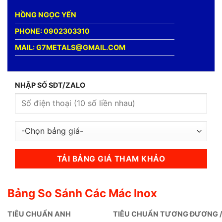
HỒNG NGỌC YẾN
PHONE: 0902303310
MAIL: G7METALS@GMAIL.COM
NHẬP SỐ SĐT/ZALO
Bảng So Sánh Các Mác Inox
TIÊU CHUẨN ANH
TIÊU CHUẨN TƯƠNG ĐƯƠNG /