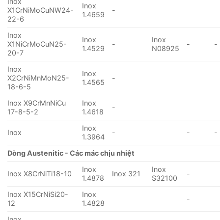
Inox
Inox
X1CrNiMoCuNW24-
-
1.4659
22-6
Inox
Inox
Inox
X1NiCrMoCuN25-
-
-
-
1.4529
N08925
20-7
Inox
Inox
X2CrNiMnMoN25-
-
1.4565
18-6-5
Inox X9CrMnNiCu
Inox
-
17-8-5-2
1.4618
Inox
Inox
-
-
-
1.3964
Dòng Austenitic - Các mác chịu nhiệt
Inox
Inox
Inox X8CrNiTi18-10
Inox 321
-
1.4878
S32100
Inox X15CrNiSi20-
Inox
-
12
1.4828
Inox